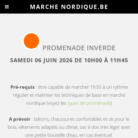
MARCHE NORDIQUE.BE
PROMENADE INVERDE
SAMEDI 06 JUIN 2026 DE 10H00 À 11H45
Pré-requis
: être capable de marcher 1h30 à un rythme
régulier et maitriser les techniques de base en marche
nordique (voyez les
types de promenade
)
A prévoir
: bâtons, chaussures confortables et ok pour le
bois, vêtements adaptés au climat, sac à dos très léger avec
une petite bouteille d’eau, en-cas éventuel.